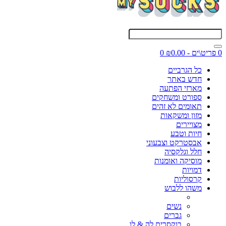
0 פריט\ים - ₪0.00
0
כל הגרביים
חדש באתר
מארזי הפתעה
ספורט ומשחקים
תאומים לא זהים
מזון ומשקאות
מצויירים
חיות וטבע
אבסטרקט וצבעוני
חלל וגלקסיה
מוסיקה ואומנות
דמויות
קרסוליות
משהו ללבוש
נשים
גברים
בוקסרים לה & לו