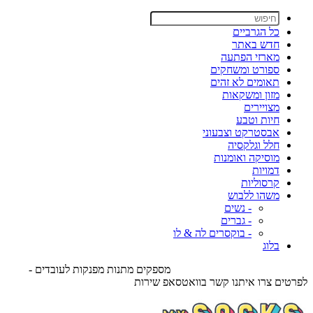
כל הגרביים
חדש באתר
מארזי הפתעה
ספורט ומשחקים
תאומים לא זהים
מזון ומשקאות
מצויירים
חיות וטבע
אבסטרקט וצבעוני
חלל וגלקסיה
מוסיקה ואומנות
דמויות
קרסוליות
משהו ללבוש
- נשים
- גברים
- בוקסרים לה & לו
בלוג
מספקים מתנות מפנקות לעובדים -
לפרטים צרו איתנו קשר בוואטסאפ שירות