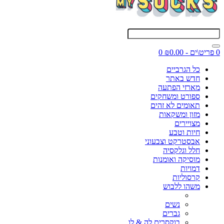
0 פריט\ים - ₪0.00
0
כל הגרביים
חדש באתר
מארזי הפתעה
ספורט ומשחקים
תאומים לא זהים
מזון ומשקאות
מצויירים
חיות וטבע
אבסטרקט וצבעוני
חלל וגלקסיה
מוסיקה ואומנות
דמויות
קרסוליות
משהו ללבוש
נשים
גברים
בוקסרים לה & לו