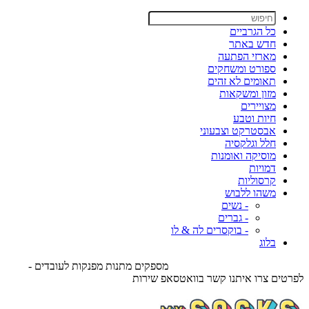
כל הגרביים
חדש באתר
מארזי הפתעה
ספורט ומשחקים
תאומים לא זהים
מזון ומשקאות
מצויירים
חיות וטבע
אבסטרקט וצבעוני
חלל וגלקסיה
מוסיקה ואומנות
דמויות
קרסוליות
משהו ללבוש
- נשים
- גברים
- בוקסרים לה & לו
בלוג
מספקים מתנות מפנקות לעובדים -
לפרטים צרו איתנו קשר בוואטסאפ שירות