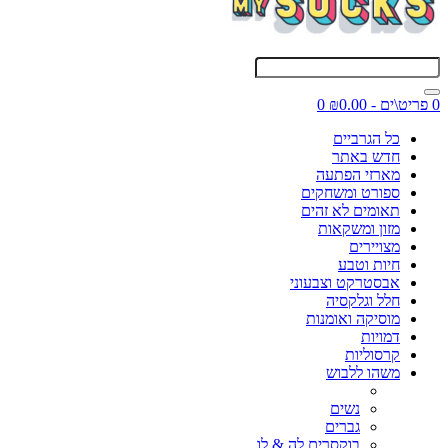
0 פריט\ים - ₪0.00
0
כל הגרביים
חדש באתר
מארזי הפתעה
ספורט ומשחקים
תאומים לא זהים
מזון ומשקאות
מצויירים
חיות וטבע
אבסטרקט וצבעוני
חלל וגלקסיה
מוסיקה ואומנות
דמויות
קרסוליות
משהו ללבוש
נשים
גברים
בוקסרים לה & לו