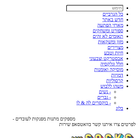
כל הגרביים
חדש באתר
מארזי הפתעה
ספורט ומשחקים
תאומים לא זהים
מזון ומשקאות
מצויירים
חיות וטבע
אבסטרקט וצבעוני
חלל וגלקסיה
מוסיקה ואומנות
דמויות
קרסוליות
משהו ללבוש
- נשים
- גברים
- בוקסרים לה & לו
בלוג
מספקים מתנות מפנקות לעובדים -
לפרטים צרו איתנו קשר בוואטסאפ שירות