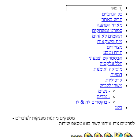
כל הגרביים
חדש באתר
מארזי הפתעה
ספורט ומשחקים
תאומים לא זהים
מזון ומשקאות
מצויירים
חיות וטבע
אבסטרקט וצבעוני
חלל וגלקסיה
מוסיקה ואומנות
דמויות
קרסוליות
משהו ללבוש
- נשים
- גברים
- בוקסרים לה & לו
בלוג
מספקים מתנות מפנקות לעובדים -
לפרטים צרו איתנו קשר בוואטסאפ שירות