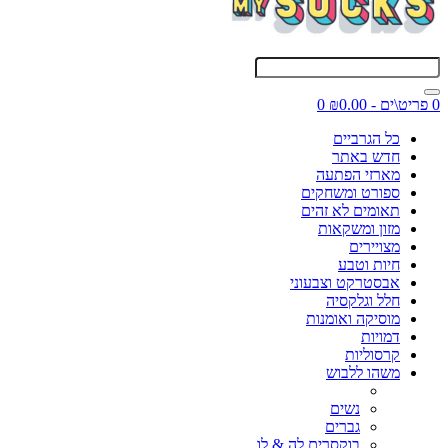
0 פריט\ים - ₪0.00
0
כל הגרביים
חדש באתר
מארזי הפתעה
ספורט ומשחקים
תאומים לא זהים
מזון ומשקאות
מצויירים
חיות וטבע
אבסטרקט וצבעוני
חלל וגלקסיה
מוסיקה ואומנות
דמויות
קרסוליות
משהו ללבוש
נשים
גברים
בוקסרים לה & לו