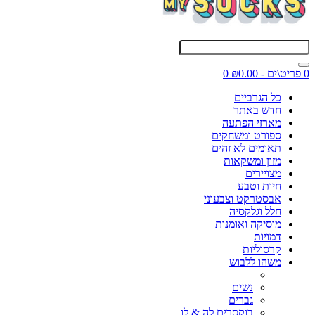
0 פריט\ים - ₪0.00
0
כל הגרביים
חדש באתר
מארזי הפתעה
ספורט ומשחקים
תאומים לא זהים
מזון ומשקאות
מצויירים
חיות וטבע
אבסטרקט וצבעוני
חלל וגלקסיה
מוסיקה ואומנות
דמויות
קרסוליות
משהו ללבוש
נשים
גברים
בוקסרים לה & לו