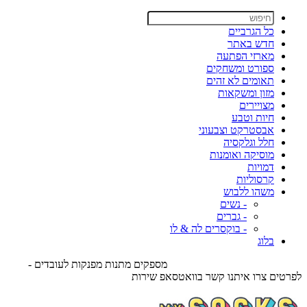
כל הגרביים
חדש באתר
מארזי הפתעה
ספורט ומשחקים
תאומים לא זהים
מזון ומשקאות
מצויירים
חיות וטבע
אבסטרקט וצבעוני
חלל וגלקסיה
מוסיקה ואומנות
דמויות
קרסוליות
משהו ללבוש
- נשים
- גברים
- בוקסרים לה & לו
בלוג
מספקים מתנות מפנקות לעובדים -
לפרטים צרו איתנו קשר בוואטסאפ שירות