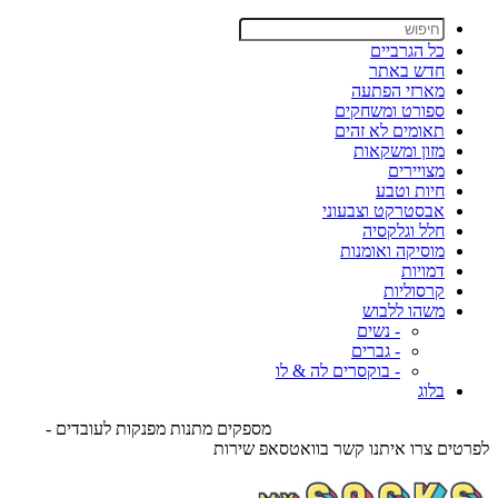
כל הגרביים
חדש באתר
מארזי הפתעה
ספורט ומשחקים
תאומים לא זהים
מזון ומשקאות
מצויירים
חיות וטבע
אבסטרקט וצבעוני
חלל וגלקסיה
מוסיקה ואומנות
דמויות
קרסוליות
משהו ללבוש
- נשים
- גברים
- בוקסרים לה & לו
בלוג
מספקים מתנות מפנקות לעובדים -
לפרטים צרו איתנו קשר בוואטסאפ שירות