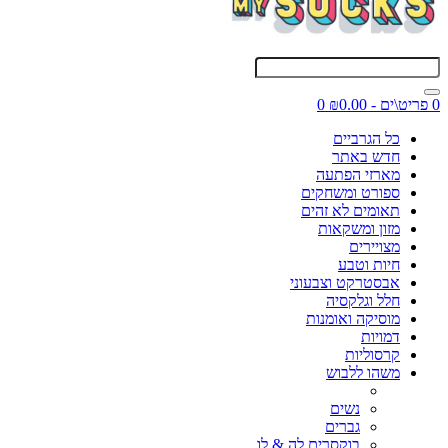
0 פריט\ים - ₪0.00
0
כל הגרביים
חדש באתר
מארזי הפתעה
ספורט ומשחקים
תאומים לא זהים
מזון ומשקאות
מצויירים
חיות וטבע
אבסטרקט וצבעוני
חלל וגלקסיה
מוסיקה ואומנות
דמויות
קרסוליות
משהו ללבוש
נשים
גברים
בוקסרים לה & לו