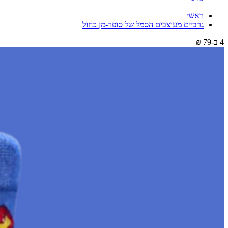
ראשי
גרביים מעוצבים הסמל של סופר-מן כחול
4 ב-79 ₪