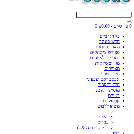
0 פריט\ים - ₪0.00
0
כל הגרביים
חדש באתר
מארזי הפתעה
ספורט ומשחקים
תאומים לא זהים
מזון ומשקאות
מצויירים
חיות וטבע
אבסטרקט וצבעוני
חלל וגלקסיה
מוסיקה ואומנות
דמויות
קרסוליות
משהו ללבוש
נשים
גברים
בוקסרים לה & לו
בלוג