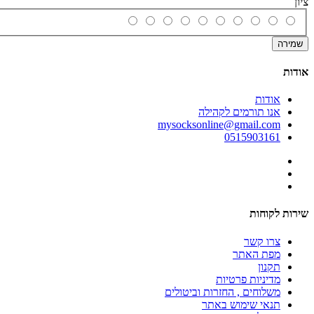
ציון
שמירה
אודות
אודות
אנו תורמים לקהילה
mysocksonline@gmail.com
0515903161
שירות לקוחות
צרו קשר
מפת האתר
תקנון
מדיניות פרטיות
משלוחים , החזרות וביטולים
תנאי שימוש באתר