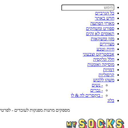
כל הגרביים
חדש באתר
מארזי הפתעה
ספורט ומשחקים
תאומים לא זהים
מזון ומשקאות
מצויירים
חיות וטבע
אבסטרקט וצבעוני
חלל וגלקסיה
מוסיקה ואומנות
דמויות
קרסוליות
משהו ללבוש
- נשים
- גברים
- בוקסרים לה & לו
בלוג
מספקים מתנות מפנקות לעובדים - לפרטים צרו אית