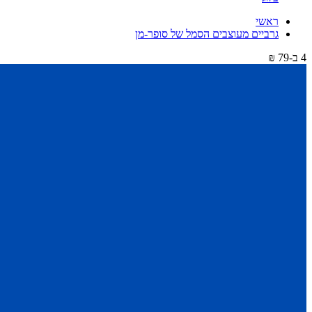
ראשי
גרביים מעוצבים הסמל של סופר-מן
4 ב-79 ₪