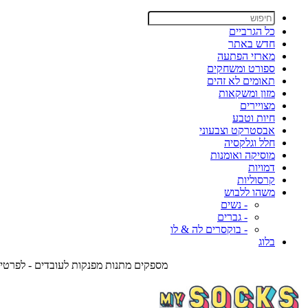
כל הגרביים
חדש באתר
מארזי הפתעה
ספורט ומשחקים
תאומים לא זהים
מזון ומשקאות
מצויירים
חיות וטבע
אבסטרקט וצבעוני
חלל וגלקסיה
מוסיקה ואומנות
דמויות
קרסוליות
משהו ללבוש
- נשים
- גברים
- בוקסרים לה & לו
בלוג
מספקים מתנות מפנקות לעובדים - לפרטים צרו אית