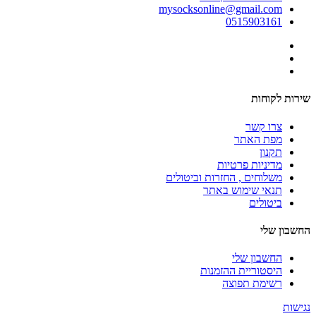
mysocksonline@gmail.com
0515903161
שירות לקוחות
צרו קשר
מפת האתר
תקנון
מדיניות פרטיות
משלוחים , החזרות וביטולים
תנאי שימוש באתר
ביטולים
החשבון שלי
החשבון שלי
היסטוריית ההזמנות
רשימת תפוצה
נגישות