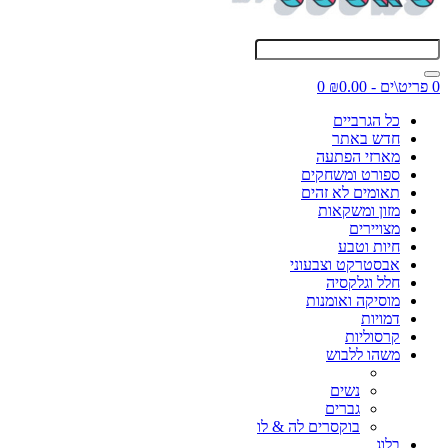
0 פריט\ים - ₪0.00
0
כל הגרביים
חדש באתר
מארזי הפתעה
ספורט ומשחקים
תאומים לא זהים
מזון ומשקאות
מצויירים
חיות וטבע
אבסטרקט וצבעוני
חלל וגלקסיה
מוסיקה ואומנות
דמויות
קרסוליות
משהו ללבוש
נשים
גברים
בוקסרים לה & לו
בלוג