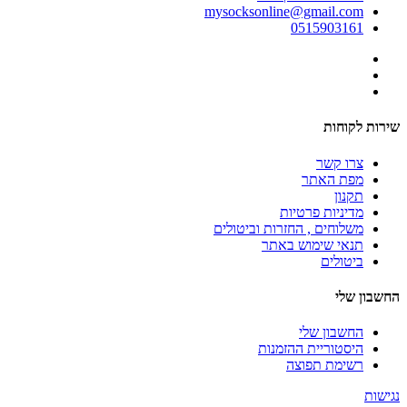
mysocksonline@gmail.com
0515903161
שירות לקוחות
צרו קשר
מפת האתר
תקנון
מדיניות פרטיות
משלוחים , החזרות וביטולים
תנאי שימוש באתר
ביטולים
החשבון שלי
החשבון שלי
היסטוריית ההזמנות
רשימת תפוצה
נגישות