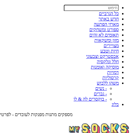
כל הגרביים
חדש באתר
מארזי הפתעה
ספורט ומשחקים
תאומים לא זהים
מזון ומשקאות
מצויירים
חיות וטבע
אבסטרקט וצבעוני
חלל וגלקסיה
מוסיקה ואומנות
דמויות
קרסוליות
משהו ללבוש
- נשים
- גברים
- בוקסרים לה & לו
בלוג
מספקים מתנות מפנקות לעובדים - לפרטים צרו אית