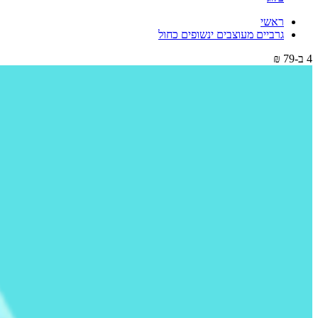
ראשי
גרביים מעוצבים ינשופים כחול
4 ב-79 ₪