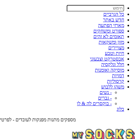
כל הגרביים
חדש באתר
מארזי הפתעה
ספורט ומשחקים
תאומים לא זהים
מזון ומשקאות
מצויירים
חיות וטבע
אבסטרקט וצבעוני
חלל וגלקסיה
מוסיקה ואומנות
דמויות
קרסוליות
משהו ללבוש
- נשים
- גברים
- בוקסרים לה & לו
בלוג
מספקים מתנות מפנקות לעובדים - לפרטים צרו אית