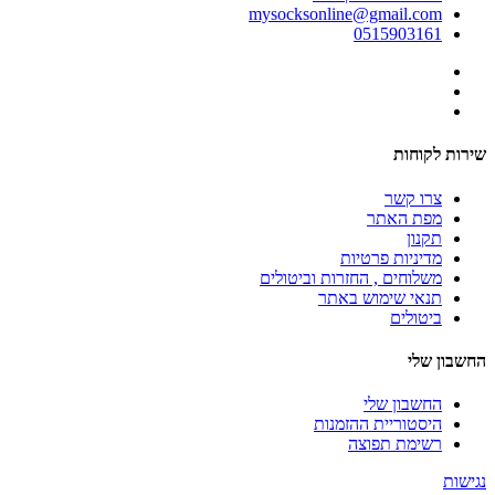
mysocksonline@gmail.com
0515903161
שירות לקוחות
צרו קשר
מפת האתר
תקנון
מדיניות פרטיות
משלוחים , החזרות וביטולים
תנאי שימוש באתר
ביטולים
החשבון שלי
החשבון שלי
היסטוריית ההזמנות
רשימת תפוצה
נגישות