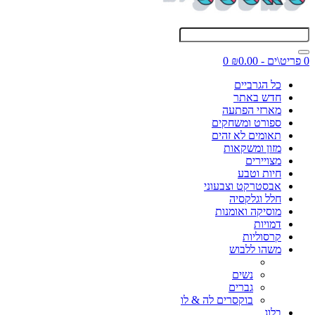
0 פריט\ים - ₪0.00
0
כל הגרביים
חדש באתר
מארזי הפתעה
ספורט ומשחקים
תאומים לא זהים
מזון ומשקאות
מצויירים
חיות וטבע
אבסטרקט וצבעוני
חלל וגלקסיה
מוסיקה ואומנות
דמויות
קרסוליות
משהו ללבוש
נשים
גברים
בוקסרים לה & לו
בלוג