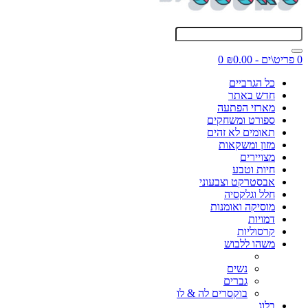
0 פריט\ים - ₪0.00
0
כל הגרביים
חדש באתר
מארזי הפתעה
ספורט ומשחקים
תאומים לא זהים
מזון ומשקאות
מצויירים
חיות וטבע
אבסטרקט וצבעוני
חלל וגלקסיה
מוסיקה ואומנות
דמויות
קרסוליות
משהו ללבוש
נשים
גברים
בוקסרים לה & לו
בלוג