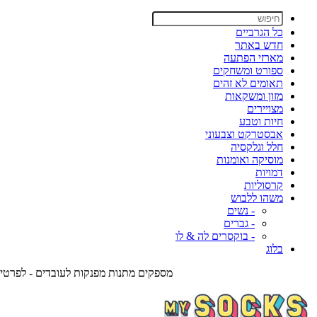
כל הגרביים
חדש באתר
מארזי הפתעה
ספורט ומשחקים
תאומים לא זהים
מזון ומשקאות
מצויירים
חיות וטבע
אבסטרקט וצבעוני
חלל וגלקסיה
מוסיקה ואומנות
דמויות
קרסוליות
משהו ללבוש
- נשים
- גברים
- בוקסרים לה & לו
בלוג
מספקים מתנות מפנקות לעובדים - לפרטים צרו אית