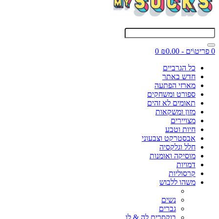
0 פריט\ים - ₪0.00
0
כל הגרביים
חדש באתר
מארזי הפתעה
ספורט ומשחקים
תאומים לא זהים
מזון ומשקאות
מצויירים
חיות וטבע
אבסטרקט וצבעוני
חלל וגלקסיה
מוסיקה ואומנות
דמויות
קרסוליות
משהו ללבוש
נשים
גברים
בוקסרים לה & לו