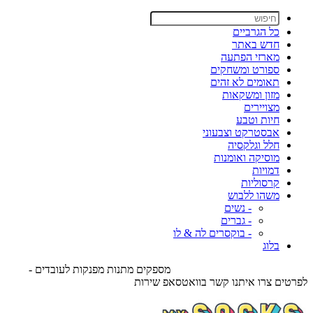
כל הגרביים
חדש באתר
מארזי הפתעה
ספורט ומשחקים
תאומים לא זהים
מזון ומשקאות
מצויירים
חיות וטבע
אבסטרקט וצבעוני
חלל וגלקסיה
מוסיקה ואומנות
דמויות
קרסוליות
משהו ללבוש
- נשים
- גברים
- בוקסרים לה & לו
בלוג
מספקים מתנות מפנקות לעובדים -
לפרטים צרו איתנו קשר בוואטסאפ שירות