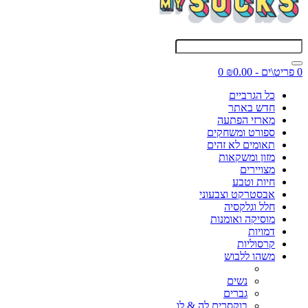
0 פריט\ים - ₪0.00
0
כל הגרביים
חדש באתר
מארזי הפתעה
ספורט ומשחקים
תאומים לא זהים
מזון ומשקאות
מצויירים
חיות וטבע
אבסטרקט וצבעוני
חלל וגלקסיה
מוסיקה ואומנות
דמויות
קרסוליות
משהו ללבוש
נשים
גברים
בוקסרים לה & לו