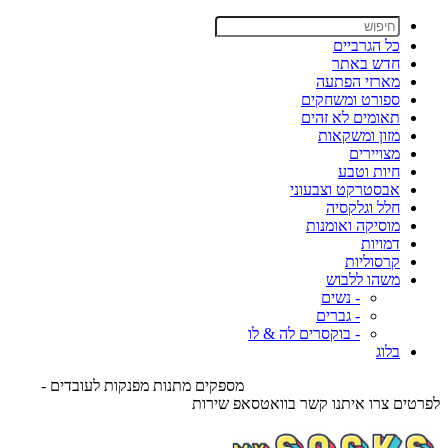
כל הגרביים
חדש באתר
מארזי הפתעה
ספורט ומשחקים
תאומים לא זהים
מזון ומשקאות
מצויירים
חיות וטבע
אבסטרקט וצבעוני
חלל וגלקסיה
מוסיקה ואומנות
דמויות
קרסוליות
משהו ללבוש
- נשים
- גברים
- בוקסרים לה & לו
בלוג
מספקים מתנות מפנקות לעובדים -
לפרטים צרו איתנו קשר בוואטסאפ שירות