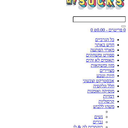
0 פריט\ים - ₪0.00
0
כל הגרביים
חדש באתר
מארזי הפתעה
ספורט ומשחקים
תאומים לא זהים
מזון ומשקאות
מצויירים
חיות וטבע
אבסטרקט וצבעוני
חלל וגלקסיה
מוסיקה ואומנות
דמויות
קרסוליות
משהו ללבוש
נשים
גברים
בוקסרים לה & לו