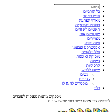
כל הגרביים
חדש באתר
מארזי הפתעה
ספורט ומשחקים
תאומים לא זהים
מזון ומשקאות
מצויירים
חיות וטבע
אבסטרקט וצבעוני
חלל וגלקסיה
מוסיקה ואומנות
דמויות
קרסוליות
משהו ללבוש
- נשים
- גברים
- בוקסרים לה & לו
בלוג
מספקים מתנות מפנקות לעובדים -
לפרטים צרו איתנו קשר בוואטסאפ שירות