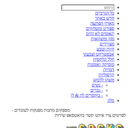
כל הגרביים
חדש באתר
מארזי הפתעה
ספורט ומשחקים
תאומים לא זהים
מזון ומשקאות
מצויירים
חיות וטבע
אבסטרקט וצבעוני
חלל וגלקסיה
מוסיקה ואומנות
דמויות
קרסוליות
משהו ללבוש
- נשים
- גברים
- בוקסרים לה & לו
בלוג
מספקים מתנות מפנקות לעובדים -
לפרטים צרו איתנו קשר בוואטסאפ שירות