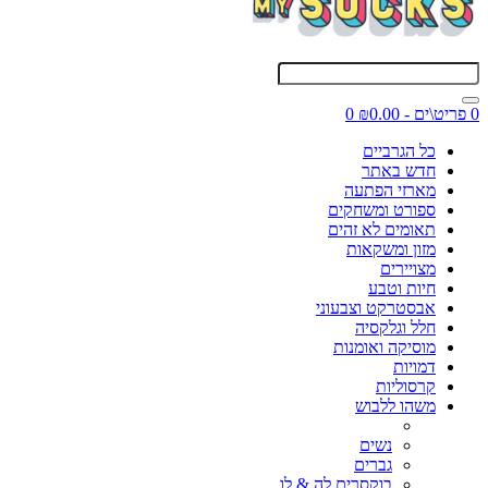
0 פריט\ים - ₪0.00
0
כל הגרביים
חדש באתר
מארזי הפתעה
ספורט ומשחקים
תאומים לא זהים
מזון ומשקאות
מצויירים
חיות וטבע
אבסטרקט וצבעוני
חלל וגלקסיה
מוסיקה ואומנות
דמויות
קרסוליות
משהו ללבוש
נשים
גברים
בוקסרים לה & לו