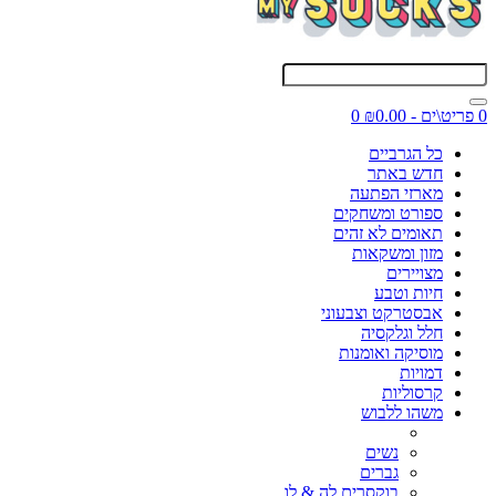
0 פריט\ים - ₪0.00
0
כל הגרביים
חדש באתר
מארזי הפתעה
ספורט ומשחקים
תאומים לא זהים
מזון ומשקאות
מצויירים
חיות וטבע
אבסטרקט וצבעוני
חלל וגלקסיה
מוסיקה ואומנות
דמויות
קרסוליות
משהו ללבוש
נשים
גברים
בוקסרים לה & לו