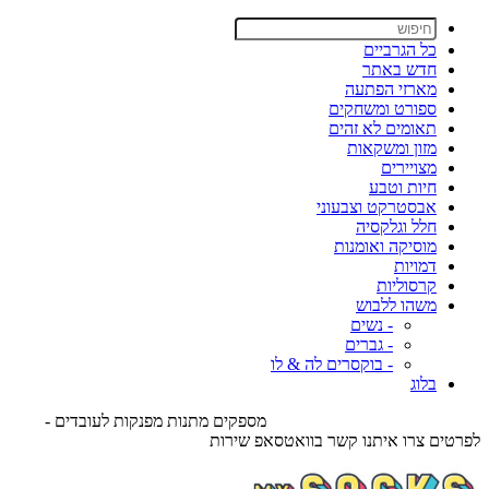
כל הגרביים
חדש באתר
מארזי הפתעה
ספורט ומשחקים
תאומים לא זהים
מזון ומשקאות
מצויירים
חיות וטבע
אבסטרקט וצבעוני
חלל וגלקסיה
מוסיקה ואומנות
דמויות
קרסוליות
משהו ללבוש
- נשים
- גברים
- בוקסרים לה & לו
בלוג
מספקים מתנות מפנקות לעובדים -
לפרטים צרו איתנו קשר בוואטסאפ שירות