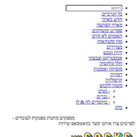
כל הגרביים
חדש באתר
מארזי הפתעה
ספורט ומשחקים
תאומים לא זהים
מזון ומשקאות
מצויירים
חיות וטבע
אבסטרקט וצבעוני
חלל וגלקסיה
מוסיקה ואומנות
דמויות
קרסוליות
משהו ללבוש
- נשים
- גברים
- בוקסרים לה & לו
בלוג
מספקים מתנות מפנקות לעובדים -
לפרטים צרו איתנו קשר בוואטסאפ שירות