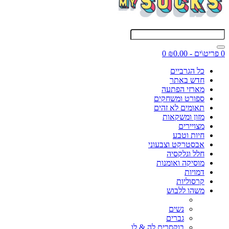
0 פריט\ים - ₪0.00
0
כל הגרביים
חדש באתר
מארזי הפתעה
ספורט ומשחקים
תאומים לא זהים
מזון ומשקאות
מצויירים
חיות וטבע
אבסטרקט וצבעוני
חלל וגלקסיה
מוסיקה ואומנות
דמויות
קרסוליות
משהו ללבוש
נשים
גברים
בוקסרים לה & לו