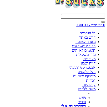
0 פריט\ים - ₪0.00
0
כל הגרביים
חדש באתר
מארזי הפתעה
ספורט ומשחקים
תאומים לא זהים
מזון ומשקאות
מצויירים
חיות וטבע
אבסטרקט וצבעוני
חלל וגלקסיה
מוסיקה ואומנות
דמויות
קרסוליות
משהו ללבוש
נשים
גברים
בוקסרים לה & לו