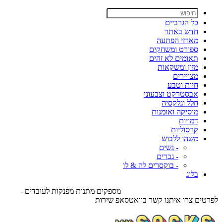
כל הגרביים
חדש באתר
מארזי הפתעה
ספורט ומשחקים
תאומים לא זהים
מזון ומשקאות
מצויירים
חיות וטבע
אבסטרקט וצבעוני
חלל וגלקסיה
מוסיקה ואומנות
דמויות
קרסוליות
משהו ללבוש
- נשים
- גברים
- בוקסרים לה & לו
בלוג
מספקים מתנות מפנקות לעובדים -
לפרטים צרו איתנו קשר בוואטסאפ שירות