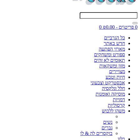
0 פריט\ים - ₪0.00
0
כל הגרביים
חדש באתר
מארזי הפתעה
ספורט ומשחקים
תאומים לא זהים
מזון ומשקאות
מצויירים
חיות וטבע
אבסטרקט וצבעוני
חלל וגלקסיה
מוסיקה ואומנות
דמויות
קרסוליות
משהו ללבוש
נשים
גברים
בוקסרים לה & לו
בלוג