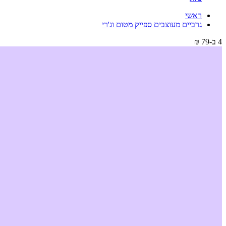
ראשי
גרביים מעוצבים ספייק מטום וג'רי
4 ב-79 ₪