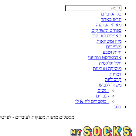
כל הגרביים
חדש באתר
מארזי הפתעה
ספורט ומשחקים
תאומים לא זהים
מזון ומשקאות
מצויירים
חיות וטבע
אבסטרקט וצבעוני
חלל וגלקסיה
מוסיקה ואומנות
דמויות
קרסוליות
משהו ללבוש
- נשים
- גברים
- בוקסרים לה & לו
בלוג
מספקים מתנות מפנקות לעובדים - לפרטים צרו אית