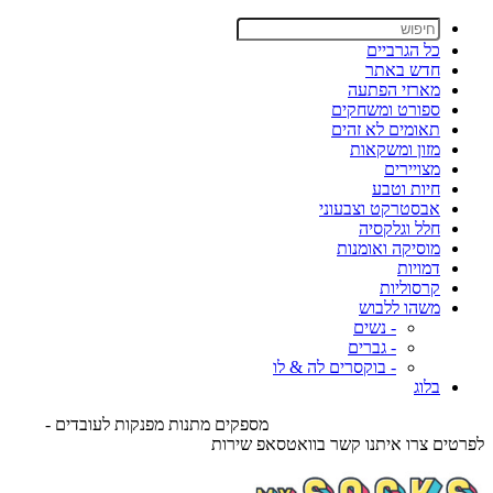
כל הגרביים
חדש באתר
מארזי הפתעה
ספורט ומשחקים
תאומים לא זהים
מזון ומשקאות
מצויירים
חיות וטבע
אבסטרקט וצבעוני
חלל וגלקסיה
מוסיקה ואומנות
דמויות
קרסוליות
משהו ללבוש
- נשים
- גברים
- בוקסרים לה & לו
בלוג
מספקים מתנות מפנקות לעובדים -
לפרטים צרו איתנו קשר בוואטסאפ שירות