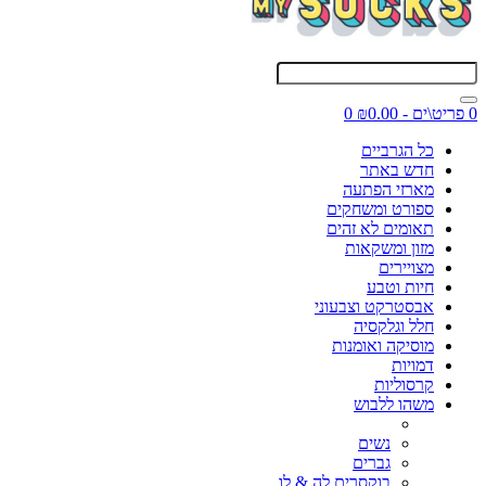
0 פריט\ים - ₪0.00
0
כל הגרביים
חדש באתר
מארזי הפתעה
ספורט ומשחקים
תאומים לא זהים
מזון ומשקאות
מצויירים
חיות וטבע
אבסטרקט וצבעוני
חלל וגלקסיה
מוסיקה ואומנות
דמויות
קרסוליות
משהו ללבוש
נשים
גברים
בוקסרים לה & לו