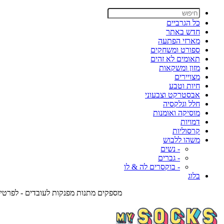
כל הגרביים
חדש באתר
מארזי הפתעה
ספורט ומשחקים
תאומים לא זהים
מזון ומשקאות
מצויירים
חיות וטבע
אבסטרקט וצבעוני
חלל וגלקסיה
מוסיקה ואומנות
דמויות
קרסוליות
משהו ללבוש
- נשים
- גברים
- בוקסרים לה & לו
בלוג
מספקים מתנות מפנקות לעובדים - לפרטים צרו אית