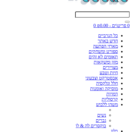
0 פריט\ים - ₪0.00
0
כל הגרביים
חדש באתר
מארזי הפתעה
ספורט ומשחקים
תאומים לא זהים
מזון ומשקאות
מצויירים
חיות וטבע
אבסטרקט וצבעוני
חלל וגלקסיה
מוסיקה ואומנות
דמויות
קרסוליות
משהו ללבוש
נשים
גברים
בוקסרים לה & לו
בלוג