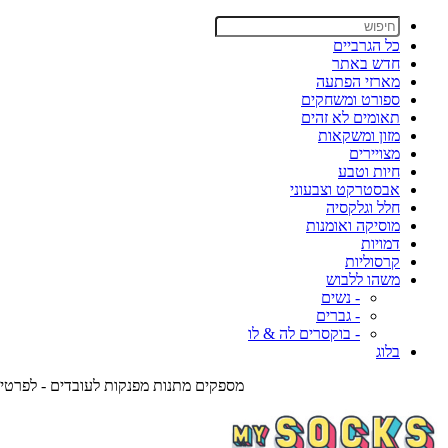
כל הגרביים
חדש באתר
מארזי הפתעה
ספורט ומשחקים
תאומים לא זהים
מזון ומשקאות
מצויירים
חיות וטבע
אבסטרקט וצבעוני
חלל וגלקסיה
מוסיקה ואומנות
דמויות
קרסוליות
משהו ללבוש
- נשים
- גברים
- בוקסרים לה & לו
בלוג
מספקים מתנות מפנקות לעובדים - לפרטים צרו אית