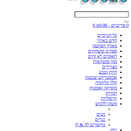
0 פריט\ים - ₪0.00
0
כל הגרביים
חדש באתר
מארזי הפתעה
ספורט ומשחקים
תאומים לא זהים
מזון ומשקאות
מצויירים
חיות וטבע
אבסטרקט וצבעוני
חלל וגלקסיה
מוסיקה ואומנות
דמויות
קרסוליות
משהו ללבוש
נשים
גברים
בוקסרים לה & לו
בלוג