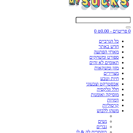
0 פריט\ים - ₪0.00
0
כל הגרביים
חדש באתר
מארזי הפתעה
ספורט ומשחקים
תאומים לא זהים
מזון ומשקאות
מצויירים
חיות וטבע
אבסטרקט וצבעוני
חלל וגלקסיה
מוסיקה ואומנות
דמויות
קרסוליות
משהו ללבוש
נשים
גברים
בוקסרים לה & לו