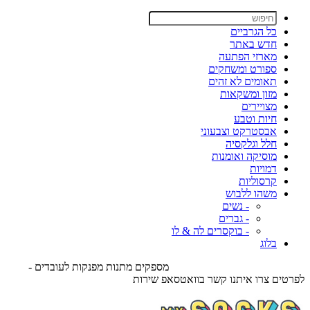
כל הגרביים
חדש באתר
מארזי הפתעה
ספורט ומשחקים
תאומים לא זהים
מזון ומשקאות
מצויירים
חיות וטבע
אבסטרקט וצבעוני
חלל וגלקסיה
מוסיקה ואומנות
דמויות
קרסוליות
משהו ללבוש
- נשים
- גברים
- בוקסרים לה & לו
בלוג
מספקים מתנות מפנקות לעובדים -
לפרטים צרו איתנו קשר בוואטסאפ שירות