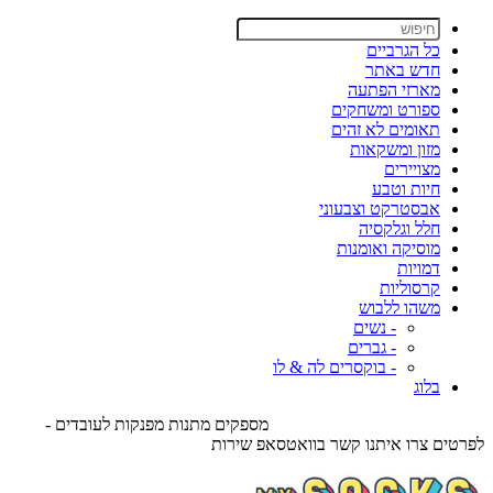
כל הגרביים
חדש באתר
מארזי הפתעה
ספורט ומשחקים
תאומים לא זהים
מזון ומשקאות
מצויירים
חיות וטבע
אבסטרקט וצבעוני
חלל וגלקסיה
מוסיקה ואומנות
דמויות
קרסוליות
משהו ללבוש
- נשים
- גברים
- בוקסרים לה & לו
בלוג
מספקים מתנות מפנקות לעובדים -
לפרטים צרו איתנו קשר בוואטסאפ שירות