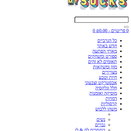
0 פריט\ים - ₪0.00
0
כל הגרביים
חדש באתר
מארזי הפתעה
ספורט ומשחקים
תאומים לא זהים
מזון ומשקאות
מצויירים
חיות וטבע
אבסטרקט וצבעוני
חלל וגלקסיה
מוסיקה ואומנות
דמויות
קרסוליות
משהו ללבוש
נשים
גברים
בוקסרים לה & לו