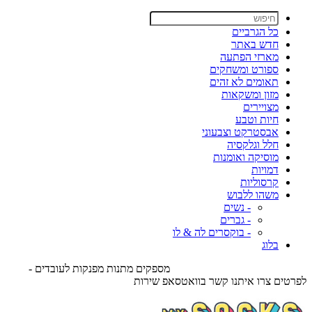
כל הגרביים
חדש באתר
מארזי הפתעה
ספורט ומשחקים
תאומים לא זהים
מזון ומשקאות
מצויירים
חיות וטבע
אבסטרקט וצבעוני
חלל וגלקסיה
מוסיקה ואומנות
דמויות
קרסוליות
משהו ללבוש
- נשים
- גברים
- בוקסרים לה & לו
בלוג
מספקים מתנות מפנקות לעובדים -
לפרטים צרו איתנו קשר בוואטסאפ שירות