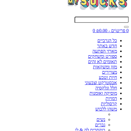
0 פריט\ים - ₪0.00
0
כל הגרביים
חדש באתר
מארזי הפתעה
ספורט ומשחקים
תאומים לא זהים
מזון ומשקאות
מצויירים
חיות וטבע
אבסטרקט וצבעוני
חלל וגלקסיה
מוסיקה ואומנות
דמויות
קרסוליות
משהו ללבוש
נשים
גברים
בוקסרים לה & לו