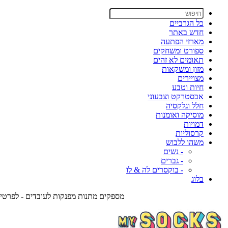
כל הגרביים
חדש באתר
מארזי הפתעה
ספורט ומשחקים
תאומים לא זהים
מזון ומשקאות
מצויירים
חיות וטבע
אבסטרקט וצבעוני
חלל וגלקסיה
מוסיקה ואומנות
דמויות
קרסוליות
משהו ללבוש
- נשים
- גברים
- בוקסרים לה & לו
בלוג
מספקים מתנות מפנקות לעובדים - לפרטים צרו אית