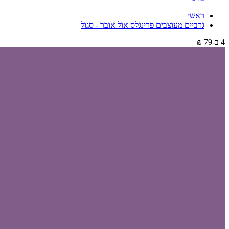
ראשי
גרביים מעוצבים פרינגלס אול אובר - סגול
4 ב-79 ₪