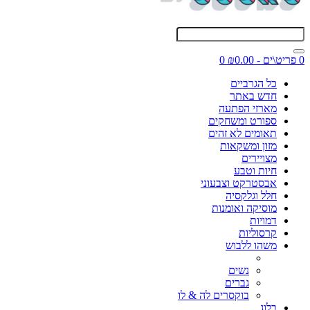
0 פריט\ים - ₪0.00
0
כל הגרביים
חדש באתר
מארזי הפתעה
ספורט ומשחקים
תאומים לא זהים
מזון ומשקאות
מצויירים
חיות וטבע
אבסטרקט וצבעוני
חלל וגלקסיה
מוסיקה ואומנות
דמויות
קרסוליות
משהו ללבוש
נשים
גברים
בוקסרים לה & לו
בלוג