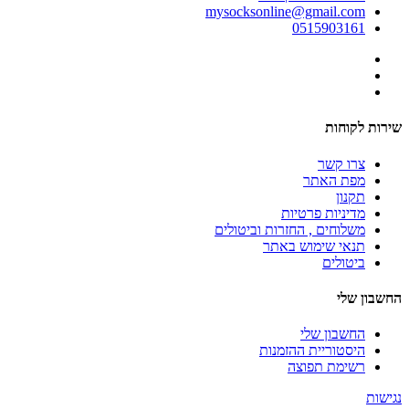
mysocksonline@gmail.com
0515903161
שירות לקוחות
צרו קשר
מפת האתר
תקנון
מדיניות פרטיות
משלוחים , החזרות וביטולים
תנאי שימוש באתר
ביטולים
החשבון שלי
החשבון שלי
היסטוריית ההזמנות
רשימת תפוצה
נגישות