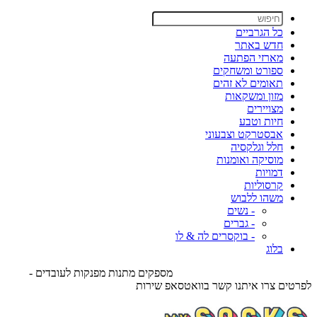
כל הגרביים
חדש באתר
מארזי הפתעה
ספורט ומשחקים
תאומים לא זהים
מזון ומשקאות
מצויירים
חיות וטבע
אבסטרקט וצבעוני
חלל וגלקסיה
מוסיקה ואומנות
דמויות
קרסוליות
משהו ללבוש
- נשים
- גברים
- בוקסרים לה & לו
בלוג
מספקים מתנות מפנקות לעובדים -
לפרטים צרו איתנו קשר בוואטסאפ שירות