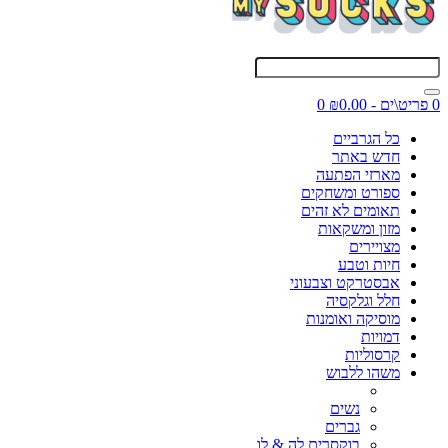
0 פריט\ים - ₪0.00
0
כל הגרביים
חדש באתר
מארזי הפתעה
ספורט ומשחקים
תאומים לא זהים
מזון ומשקאות
מצויירים
חיות וטבע
אבסטרקט וצבעוני
חלל וגלקסיה
מוסיקה ואומנות
דמויות
קרסוליות
משהו ללבוש
נשים
גברים
בוקסרים לה & לו