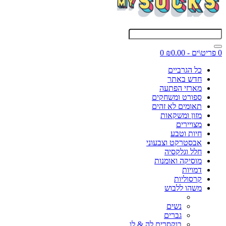
0 פריט\ים - ₪0.00
0
כל הגרביים
חדש באתר
מארזי הפתעה
ספורט ומשחקים
תאומים לא זהים
מזון ומשקאות
מצויירים
חיות וטבע
אבסטרקט וצבעוני
חלל וגלקסיה
מוסיקה ואומנות
דמויות
קרסוליות
משהו ללבוש
נשים
גברים
בוקסרים לה & לו