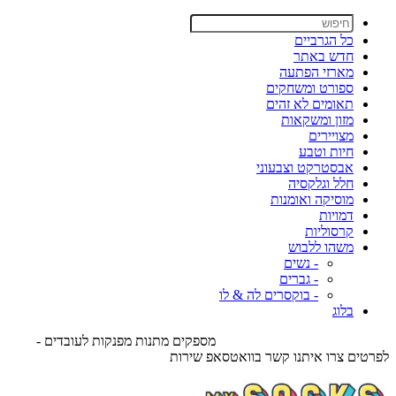
כל הגרביים
חדש באתר
מארזי הפתעה
ספורט ומשחקים
תאומים לא זהים
מזון ומשקאות
מצויירים
חיות וטבע
אבסטרקט וצבעוני
חלל וגלקסיה
מוסיקה ואומנות
דמויות
קרסוליות
משהו ללבוש
- נשים
- גברים
- בוקסרים לה & לו
בלוג
מספקים מתנות מפנקות לעובדים -
לפרטים צרו איתנו קשר בוואטסאפ שירות