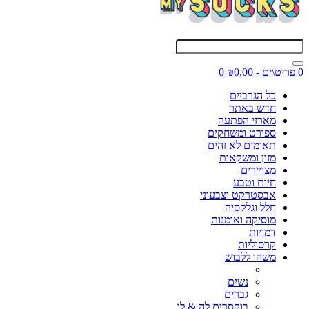
0 פריט\ים - ₪0.00
0
כל הגרביים
חדש באתר
מארזי הפתעה
ספורט ומשחקים
תאומים לא זהים
מזון ומשקאות
מצויירים
חיות וטבע
אבסטרקט וצבעוני
חלל וגלקסיה
מוסיקה ואומנות
דמויות
קרסוליות
משהו ללבוש
נשים
גברים
בוקסרים לה & לו