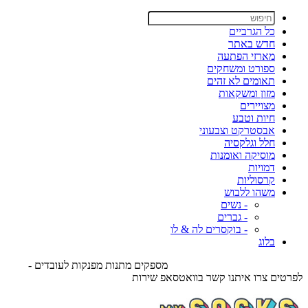
כל הגרביים
חדש באתר
מארזי הפתעה
ספורט ומשחקים
תאומים לא זהים
מזון ומשקאות
מצויירים
חיות וטבע
אבסטרקט וצבעוני
חלל וגלקסיה
מוסיקה ואומנות
דמויות
קרסוליות
משהו ללבוש
- נשים
- גברים
- בוקסרים לה & לו
בלוג
מספקים מתנות מפנקות לעובדים -
לפרטים צרו איתנו קשר בוואטסאפ שירות