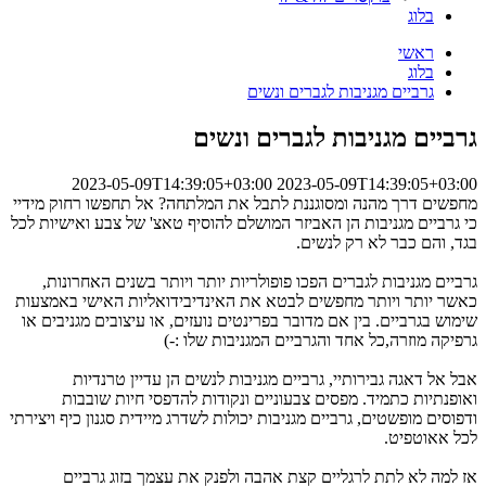
בלוג
ראשי
בלוג
גרביים מגניבות לגברים ונשים
גרביים מגניבות לגברים ונשים
2023-05-09T14:39:05+03:00
2023-05-09T14:39:05+03:00
מחפשים דרך מהנה ומסוגננת לתבל את המלתחה? אל תחפשו רחוק מידיי
כי גרביים מגניבות הן האביזר המושלם להוסיף טאצ' של צבע ואישיות לכל
בגד, והם כבר לא רק לנשים.
גרביים מגניבות לגברים הפכו פופולריות יותר ויותר בשנים האחרונות,
כאשר יותר ויותר מחפשים לבטא את האינדיבידואליות האישי באמצעות
שימוש בגרביים. בין אם מדובר בפרינטים נועזים, או עיצובים מגניבים או
גרפיקה מוזרה,כל אחד והגרביים המגניבות שלו :-)
אבל אל דאגה גבירותיי, גרביים מגניבות לנשים הן עדיין טרנדיות
ואופנתיות כתמיד. מפסים צבעוניים ונקודות להדפסי חיות שובבות
ודפוסים מופשטים, גרביים מגניבות יכולות לשדרג מיידית סגנון כיף ויצירתי
לכל אאוטפיט.
אז למה לא לתת לרגליים קצת אהבה ולפנק את עצמך בזוג גרביים