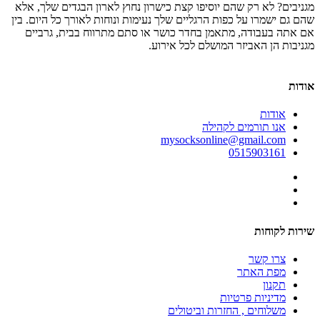
מגניבים? לא רק שהם יוסיפו קצת כישרון נחוץ לארון הבגדים שלך, אלא
שהם גם ישמרו על כפות הרגליים שלך נעימות ונוחות לאורך כל היום. בין
אם אתה בעבודה, מתאמן בחדר כושר או סתם מתרווח בבית, גרביים
מגניבות הן האביזר המושלם לכל אירוע.
אודות
אודות
אנו תורמים לקהילה
mysocksonline@gmail.com
0515903161
שירות לקוחות
צרו קשר
מפת האתר
תקנון
מדיניות פרטיות
משלוחים , החזרות וביטולים