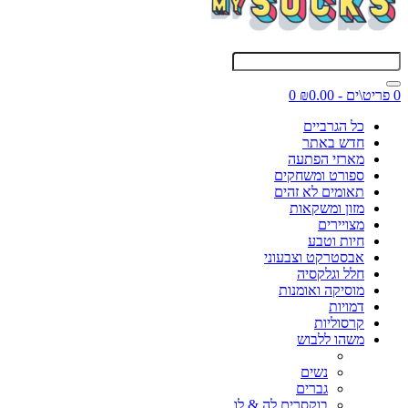
0 פריט\ים - ₪0.00
0
כל הגרביים
חדש באתר
מארזי הפתעה
ספורט ומשחקים
תאומים לא זהים
מזון ומשקאות
מצויירים
חיות וטבע
אבסטרקט וצבעוני
חלל וגלקסיה
מוסיקה ואומנות
דמויות
קרסוליות
משהו ללבוש
נשים
גברים
בוקסרים לה & לו