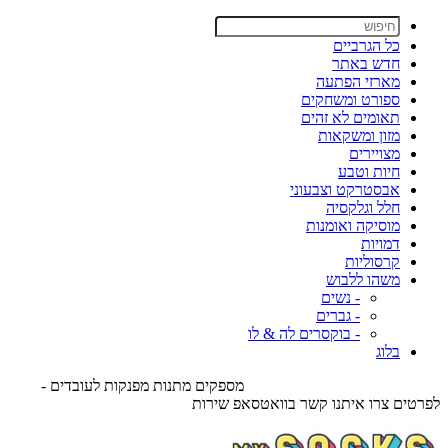
כל הגרביים
חדש באתר
מארזי הפתעה
ספורט ומשחקים
תאומים לא זהים
מזון ומשקאות
מצויירים
חיות וטבע
אבסטרקט וצבעוני
חלל וגלקסיה
מוסיקה ואומנות
דמויות
קרסוליות
משהו ללבוש
- נשים
- גברים
- בוקסרים לה & לו
בלוג
מספקים מתנות מפנקות לעובדים -
לפרטים צרו איתנו קשר בוואטסאפ שירות