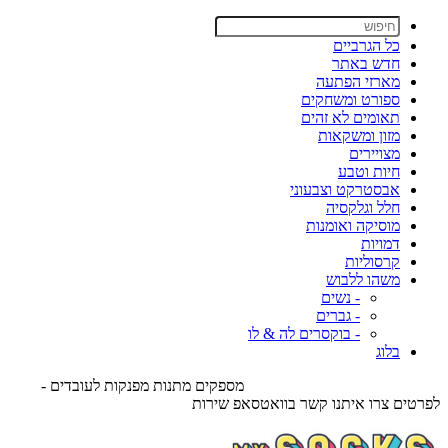
כל הגרביים
חדש באתר
מארזי הפתעה
ספורט ומשחקים
תאומים לא זהים
מזון ומשקאות
מצויירים
חיות וטבע
אבסטרקט וצבעוני
חלל וגלקסיה
מוסיקה ואומנות
דמויות
קרסוליות
משהו ללבוש
- נשים
- גברים
- בוקסרים לה & לו
בלוג
מספקים מתנות מפנקות לעובדים -
לפרטים צרו איתנו קשר בוואטסאפ שירות