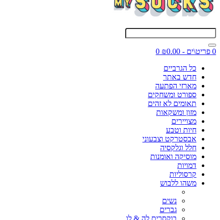
0 פריט\ים - ₪0.00
0
כל הגרביים
חדש באתר
מארזי הפתעה
ספורט ומשחקים
תאומים לא זהים
מזון ומשקאות
מצויירים
חיות וטבע
אבסטרקט וצבעוני
חלל וגלקסיה
מוסיקה ואומנות
דמויות
קרסוליות
משהו ללבוש
נשים
גברים
בוקסרים לה & לו