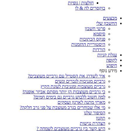
חולצות | גופיות
בוקסרים לה & לו
מבצעים
החשבון שלי
פרטי חשבון
סיסמא
פנקס הכתובות
היסטוריית ההזמנות
הורדות
עגלת קניות
לקופה
חיפוש
מידע נוסף
איך לשדרג את הסטייל עם גרביים מעוצבים?
גרביים מגניבות לגברים ונשים
גרביים מעוצבות ומגניבות לעונת הקיץ
כי גרביים מעוצבות הן יותר מסתם אביזר אופנה!
למה חשוב ללבוש גרביים גם בימים חמים?
מארזי מתנה לארגון ועסקים
מי אלו שבוחרים בגרב מעוצבת על פני גרב חלקה?
הסיפור שלנו
תקנון
הצהרת נגישות
היש קשר בין גרביים מעוצבים לשמחה ?