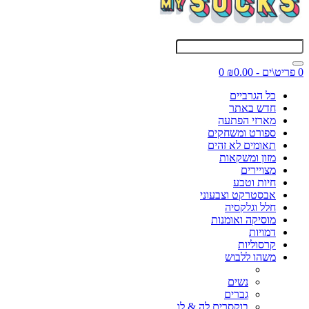
0 פריט\ים - ₪0.00
0
כל הגרביים
חדש באתר
מארזי הפתעה
ספורט ומשחקים
תאומים לא זהים
מזון ומשקאות
מצויירים
חיות וטבע
אבסטרקט וצבעוני
חלל וגלקסיה
מוסיקה ואומנות
דמויות
קרסוליות
משהו ללבוש
נשים
גברים
בוקסרים לה & לו