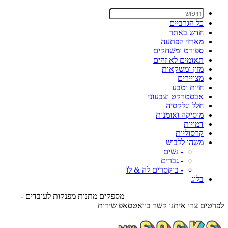
כל הגרביים
חדש באתר
מארזי הפתעה
ספורט ומשחקים
תאומים לא זהים
מזון ומשקאות
מצויירים
חיות וטבע
אבסטרקט וצבעוני
חלל וגלקסיה
מוסיקה ואומנות
דמויות
קרסוליות
משהו ללבוש
- נשים
- גברים
- בוקסרים לה & לו
בלוג
מספקים מתנות מפנקות לעובדים -
לפרטים צרו איתנו קשר בוואטסאפ שירות