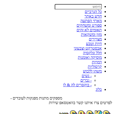
כל הגרביים
חדש באתר
מארזי הפתעה
ספורט ומשחקים
תאומים לא זהים
מזון ומשקאות
מצויירים
חיות וטבע
אבסטרקט וצבעוני
חלל וגלקסיה
מוסיקה ואומנות
דמויות
קרסוליות
משהו ללבוש
- נשים
- גברים
- בוקסרים לה & לו
בלוג
מספקים מתנות מפנקות לעובדים -
לפרטים צרו איתנו קשר בוואטסאפ שירות