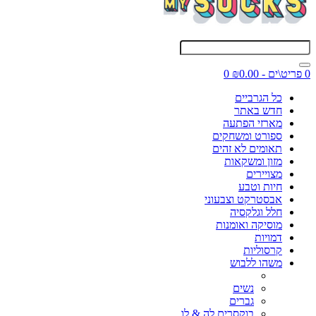
0 פריט\ים - ₪0.00
0
כל הגרביים
חדש באתר
מארזי הפתעה
ספורט ומשחקים
תאומים לא זהים
מזון ומשקאות
מצויירים
חיות וטבע
אבסטרקט וצבעוני
חלל וגלקסיה
מוסיקה ואומנות
דמויות
קרסוליות
משהו ללבוש
נשים
גברים
בוקסרים לה & לו