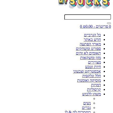
0 פריט\ים - ₪0.00
0
כל הגרביים
חדש באתר
מארזי הפתעה
ספורט ומשחקים
תאומים לא זהים
מזון ומשקאות
מצויירים
חיות וטבע
אבסטרקט וצבעוני
חלל וגלקסיה
מוסיקה ואומנות
דמויות
קרסוליות
משהו ללבוש
נשים
גברים
בוקסרים לה & לו