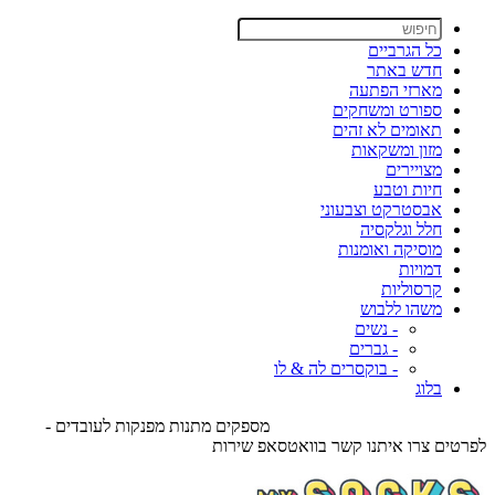
כל הגרביים
חדש באתר
מארזי הפתעה
ספורט ומשחקים
תאומים לא זהים
מזון ומשקאות
מצויירים
חיות וטבע
אבסטרקט וצבעוני
חלל וגלקסיה
מוסיקה ואומנות
דמויות
קרסוליות
משהו ללבוש
- נשים
- גברים
- בוקסרים לה & לו
בלוג
מספקים מתנות מפנקות לעובדים -
לפרטים צרו איתנו קשר בוואטסאפ שירות