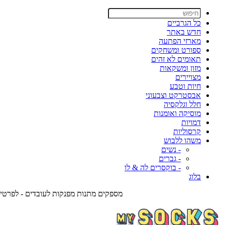
כל הגרביים
חדש באתר
מארזי הפתעה
ספורט ומשחקים
תאומים לא זהים
מזון ומשקאות
מצויירים
חיות וטבע
אבסטרקט וצבעוני
חלל וגלקסיה
מוסיקה ואומנות
דמויות
קרסוליות
משהו ללבוש
- נשים
- גברים
- בוקסרים לה & לו
בלוג
מספקים מתנות מפנקות לעובדים - לפרטים צרו אית