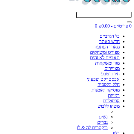
0 פריט\ים - ₪0.00
0
כל הגרביים
חדש באתר
מארזי הפתעה
ספורט ומשחקים
תאומים לא זהים
מזון ומשקאות
מצויירים
חיות וטבע
אבסטרקט וצבעוני
חלל וגלקסיה
מוסיקה ואומנות
דמויות
קרסוליות
משהו ללבוש
נשים
גברים
בוקסרים לה & לו
בלוג