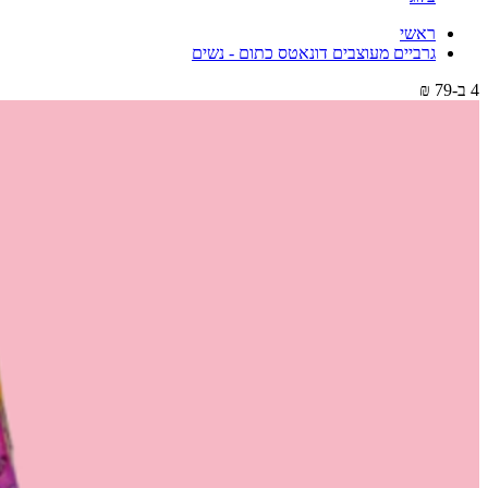
ראשי
גרביים מעוצבים דונאטס כתום - נשים
4 ב-79 ₪