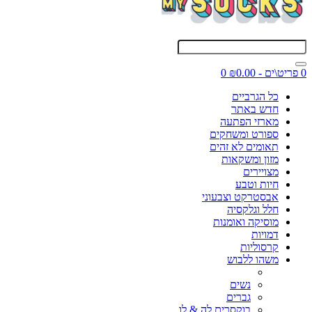
0 פריט\ים - ₪0.00
0
כל הגרביים
חדש באתר
מארזי הפתעה
ספורט ומשחקים
תאומים לא זהים
מזון ומשקאות
מצויירים
חיות וטבע
אבסטרקט וצבעוני
חלל וגלקסיה
מוסיקה ואומנות
דמויות
קרסוליות
משהו ללבוש
נשים
גברים
בוקסרים לה & לו