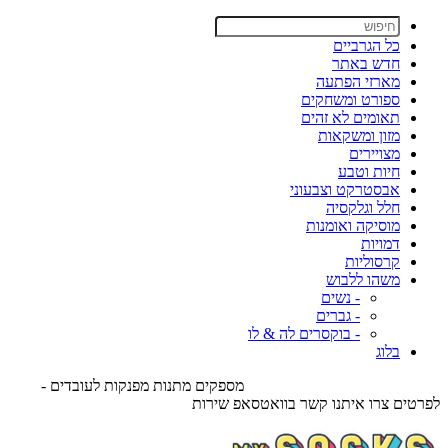
כל הגרביים
חדש באתר
מארזי הפתעה
ספורט ומשחקים
תאומים לא זהים
מזון ומשקאות
מצויירים
חיות וטבע
אבסטרקט וצבעוני
חלל וגלקסיה
מוסיקה ואומנות
דמויות
קרסוליות
משהו ללבוש
- נשים
- גברים
- בוקסרים לה & לו
בלוג
מספקים מתנות מפנקות לעובדים -
לפרטים צרו איתנו קשר בוואטסאפ שירות