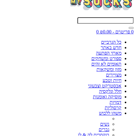
0 פריט\ים - ₪0.00
0
כל הגרביים
חדש באתר
מארזי הפתעה
ספורט ומשחקים
תאומים לא זהים
מזון ומשקאות
מצויירים
חיות וטבע
אבסטרקט וצבעוני
חלל וגלקסיה
מוסיקה ואומנות
דמויות
קרסוליות
משהו ללבוש
נשים
גברים
בוקסרים לה & לו