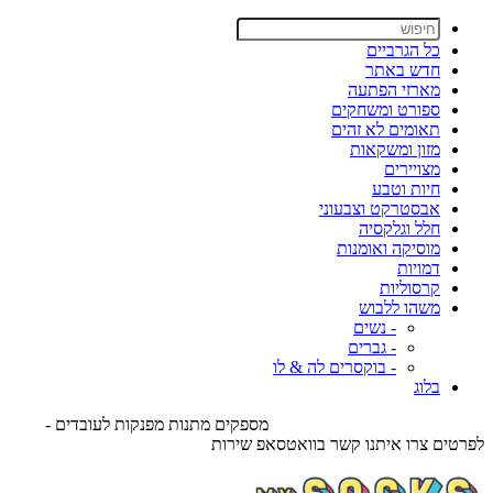
כל הגרביים
חדש באתר
מארזי הפתעה
ספורט ומשחקים
תאומים לא זהים
מזון ומשקאות
מצויירים
חיות וטבע
אבסטרקט וצבעוני
חלל וגלקסיה
מוסיקה ואומנות
דמויות
קרסוליות
משהו ללבוש
- נשים
- גברים
- בוקסרים לה & לו
בלוג
מספקים מתנות מפנקות לעובדים -
לפרטים צרו איתנו קשר בוואטסאפ שירות