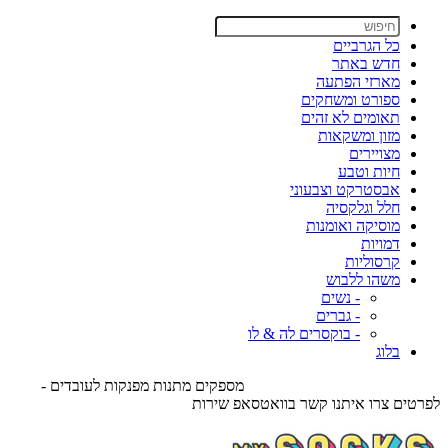
כל הגרביים
חדש באתר
מארזי הפתעה
ספורט ומשחקים
תאומים לא זהים
מזון ומשקאות
מצויירים
חיות וטבע
אבסטרקט וצבעוני
חלל וגלקסיה
מוסיקה ואומנות
דמויות
קרסוליות
משהו ללבוש
- נשים
- גברים
- בוקסרים לה & לו
בלוג
מספקים מתנות מפנקות לעובדים -
לפרטים צרו איתנו קשר בוואטסאפ שירות