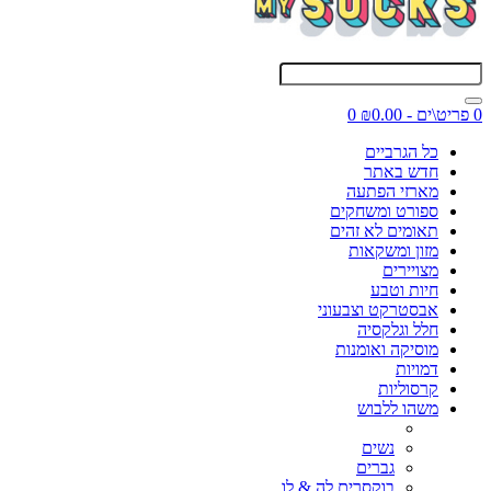
0 פריט\ים - ₪0.00
0
כל הגרביים
חדש באתר
מארזי הפתעה
ספורט ומשחקים
תאומים לא זהים
מזון ומשקאות
מצויירים
חיות וטבע
אבסטרקט וצבעוני
חלל וגלקסיה
מוסיקה ואומנות
דמויות
קרסוליות
משהו ללבוש
נשים
גברים
בוקסרים לה & לו