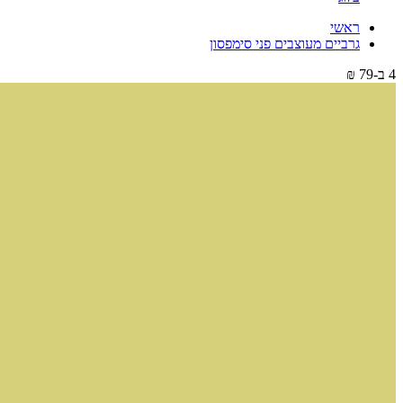
ראשי
גרביים מעוצבים פני סימפסון
4 ב-79 ₪