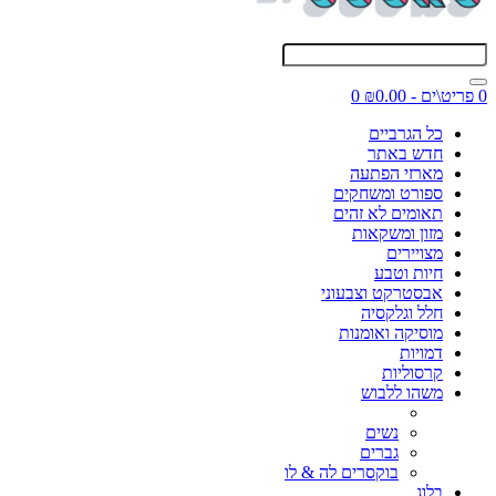
0 פריט\ים - ₪0.00
0
כל הגרביים
חדש באתר
מארזי הפתעה
ספורט ומשחקים
תאומים לא זהים
מזון ומשקאות
מצויירים
חיות וטבע
אבסטרקט וצבעוני
חלל וגלקסיה
מוסיקה ואומנות
דמויות
קרסוליות
משהו ללבוש
נשים
גברים
בוקסרים לה & לו
בלוג