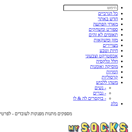
כל הגרביים
חדש באתר
מארזי הפתעה
ספורט ומשחקים
תאומים לא זהים
מזון ומשקאות
מצויירים
חיות וטבע
אבסטרקט וצבעוני
חלל וגלקסיה
מוסיקה ואומנות
דמויות
קרסוליות
משהו ללבוש
- נשים
- גברים
- בוקסרים לה & לו
בלוג
מספקים מתנות מפנקות לעובדים - לפרטים צרו אית