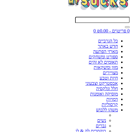
0 פריט\ים - ₪0.00
0
כל הגרביים
חדש באתר
מארזי הפתעה
ספורט ומשחקים
תאומים לא זהים
מזון ומשקאות
מצויירים
חיות וטבע
אבסטרקט וצבעוני
חלל וגלקסיה
מוסיקה ואומנות
דמויות
קרסוליות
משהו ללבוש
נשים
גברים
בוקסרים לה & לו