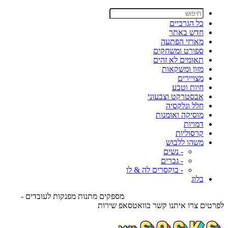
כל הגרביים
חדש באתר
מארזי הפתעה
ספורט ומשחקים
תאומים לא זהים
מזון ומשקאות
מצויירים
חיות וטבע
אבסטרקט וצבעוני
חלל וגלקסיה
מוסיקה ואומנות
דמויות
קרסוליות
משהו ללבוש
- נשים
- גברים
- בוקסרים לה & לו
בלוג
מספקים מתנות מפנקות לעובדים -
לפרטים צרו איתנו קשר בוואטסאפ שירות