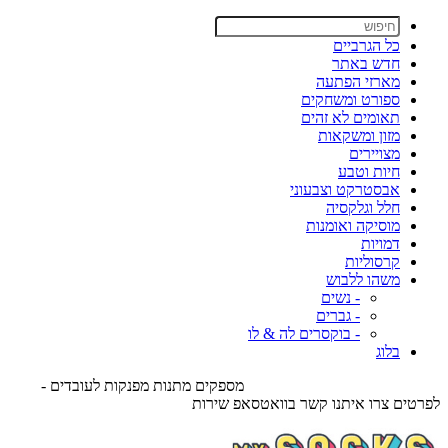
כל הגרביים
חדש באתר
מארזי הפתעה
ספורט ומשחקים
תאומים לא זהים
מזון ומשקאות
מצויירים
חיות וטבע
אבסטרקט וצבעוני
חלל וגלקסיה
מוסיקה ואומנות
דמויות
קרסוליות
משהו ללבוש
- נשים
- גברים
- בוקסרים לה & לו
בלוג
מספקים מתנות מפנקות לעובדים -
לפרטים צרו איתנו קשר בוואטסאפ שירות