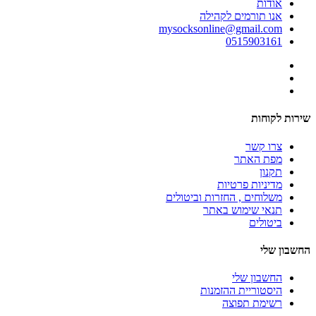
אודות
אנו תורמים לקהילה
mysocksonline@gmail.com
0515903161
שירות לקוחות
צרו קשר
מפת האתר
תקנון
מדיניות פרטיות
משלוחים , החזרות וביטולים
תנאי שימוש באתר
ביטולים
החשבון שלי
החשבון שלי
היסטוריית ההזמנות
רשימת תפוצה