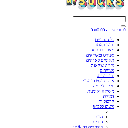
0 פריט\ים - ₪0.00
0
כל הגרביים
חדש באתר
מארזי הפתעה
ספורט ומשחקים
תאומים לא זהים
מזון ומשקאות
מצויירים
חיות וטבע
אבסטרקט וצבעוני
חלל וגלקסיה
מוסיקה ואומנות
דמויות
קרסוליות
משהו ללבוש
נשים
גברים
בוקסרים לה & לו