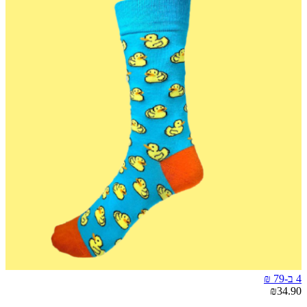
4 ב-79 ₪
₪34.90