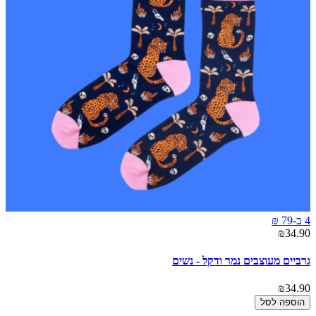
4 ב-79 ₪
₪34.90
גרביים מעוצבים נמר ודקל - נשים
₪34.90
הוספה לסל