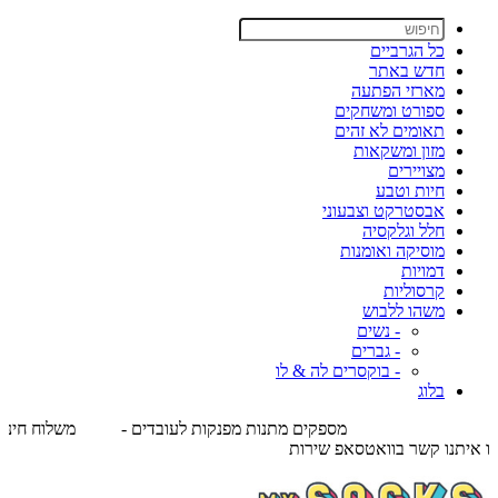
כל הגרביים
חדש באתר
מארזי הפתעה
ספורט ומשחקים
תאומים לא זהים
מזון ומשקאות
מצויירים
חיות וטבע
אבסטרקט וצבעוני
חלל וגלקסיה
מוסיקה ואומנות
דמויות
קרסוליות
משהו ללבוש
- נשים
- גברים
- בוקסרים לה & לו
בלוג
משלוח חינם לנק' איסוף בקניה מעל 89 ש"ח - אספקה עד 5 ימי עסקים
מ
לפ