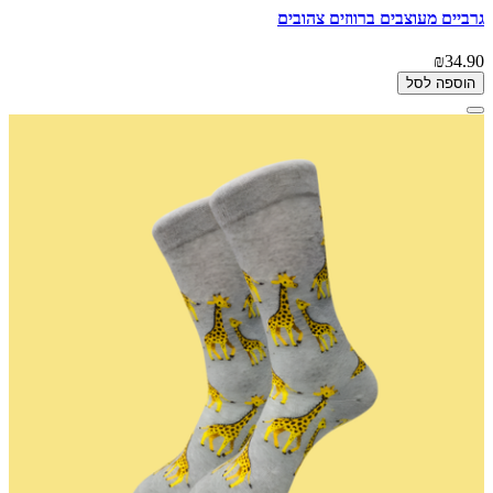
גרביים מעוצבים ברווזים צהובים
₪34.90
הוספה לסל