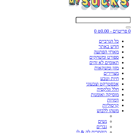
0 פריט\ים - ₪0.00
0
כל הגרביים
חדש באתר
מארזי הפתעה
ספורט ומשחקים
תאומים לא זהים
מזון ומשקאות
מצויירים
חיות וטבע
אבסטרקט וצבעוני
חלל וגלקסיה
מוסיקה ואומנות
דמויות
קרסוליות
משהו ללבוש
נשים
גברים
בוקסרים לה & לו