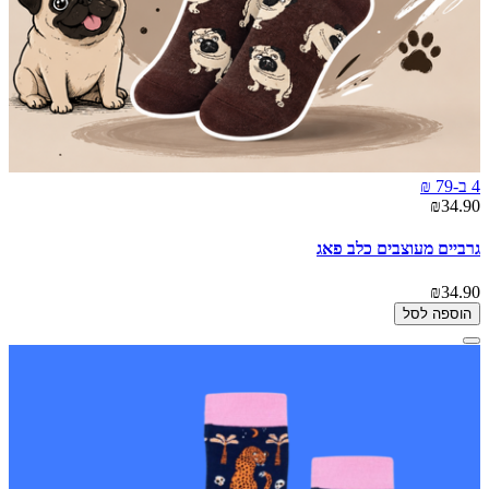
4 ב-79 ₪
₪34.90
גרביים מעוצבים כלב פאג
₪34.90
הוספה לסל