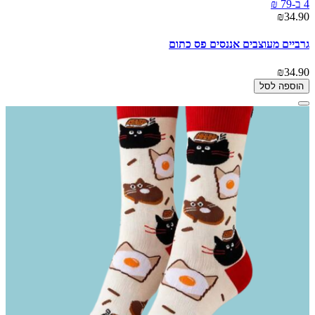
4 ב-79 ₪
₪34.90
גרביים מעוצבים אננסים פס כתום
₪34.90
הוספה לסל