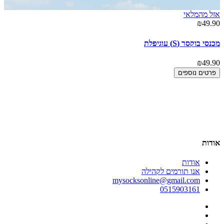
אזל מהמלאי
אז
90
₪49.90
מכנסי בוקסר (S) עוגיפלת
חול
90
₪49.90
פרטים נוספים
אודות
אודות
אנו תורמים לקהילה
mysocksonline@gmail.com
0515903161