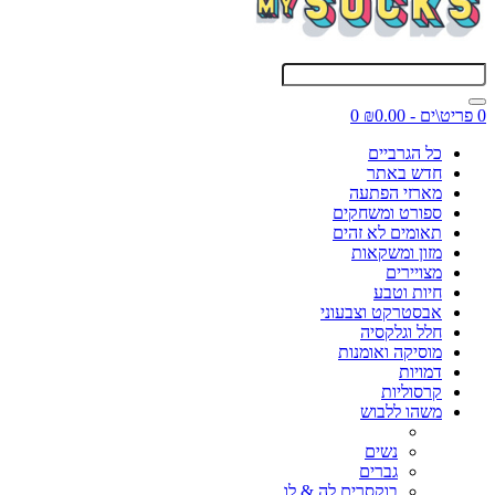
0 פריט\ים - ₪0.00
0
כל הגרביים
חדש באתר
מארזי הפתעה
ספורט ומשחקים
תאומים לא זהים
מזון ומשקאות
מצויירים
חיות וטבע
אבסטרקט וצבעוני
חלל וגלקסיה
מוסיקה ואומנות
דמויות
קרסוליות
משהו ללבוש
נשים
גברים
בוקסרים לה & לו