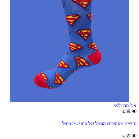
אזל מהמלאי
₪39.90
גרביים מעוצבים הסמל של סופר-מן כחול
₪39.90