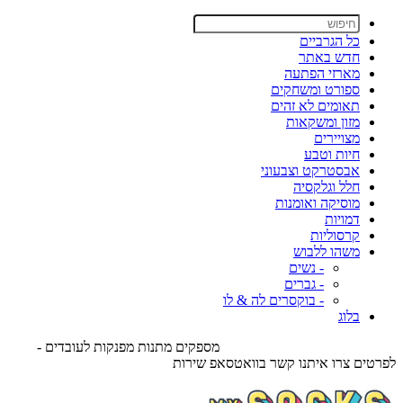
כל הגרביים
חדש באתר
מארזי הפתעה
ספורט ומשחקים
תאומים לא זהים
מזון ומשקאות
מצויירים
חיות וטבע
אבסטרקט וצבעוני
חלל וגלקסיה
מוסיקה ואומנות
דמויות
קרסוליות
משהו ללבוש
- נשים
- גברים
- בוקסרים לה & לו
בלוג
משלוח חינם לנק' איסוף בקניה מעל 89 ש"ח - אספקה עד 5 ימי עסקים
מ
לפ