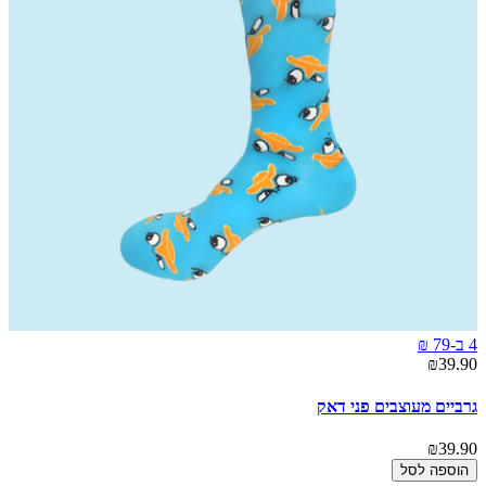
4 ב-79 ₪
₪39.90
גרביים מעוצבים פני דאק
₪39.90
הוספה לסל